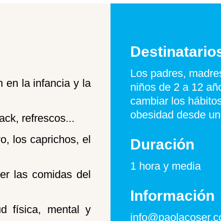
Destinatario
Los padres, madres
en la infancia y la
niños de 2 a 12 a
cambiar los hábito
obesidad desde un
ck, refrescos...
, los caprichos, el
Duración
1 hora y media
er las comidas del
Información
d física, mental y
info@paolacoser.