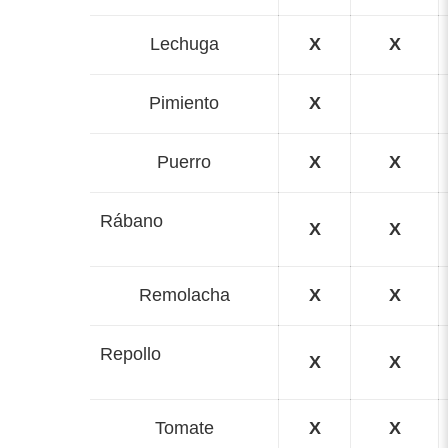
Lechuga
X
X
Pimiento
X
Puerro
X
X
Rábano
X
X
Remolacha
X
X
Repollo
X
X
Tomate
X
X