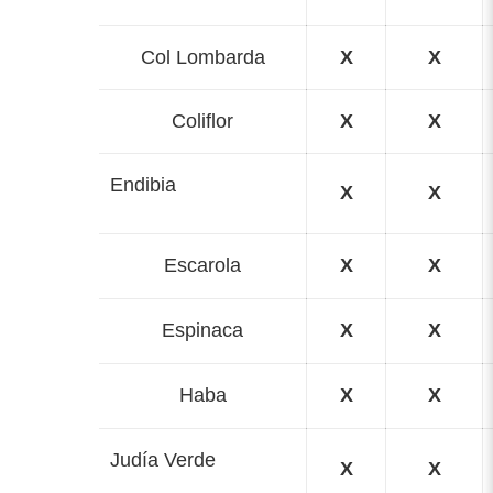
Col Lombarda
X
X
Coliflor
X
X
Endibia
X
X
Escarola
X
X
Espinaca
X
X
Haba
X
X
Judía Verde
X
X