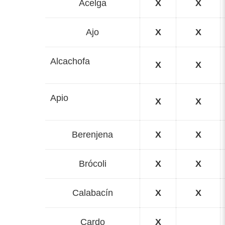
Acelga
X
X
Ajo
X
X
Alcachofa
X
X
Apio
X
X
Berenjena
X
X
Brócoli
X
X
Calabacín
X
X
Cardo
X