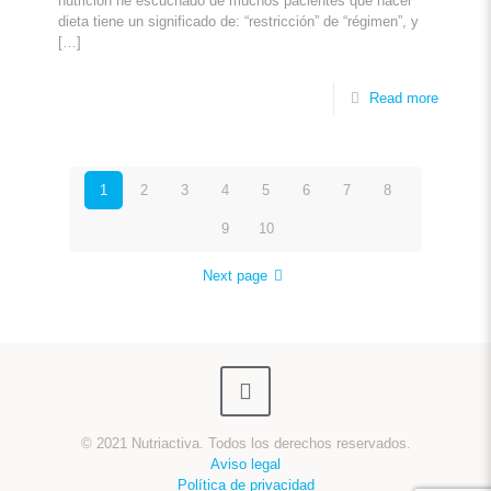
nutrición he escuchado de muchos pacientes que hacer
dieta tiene un significado de: “restricción” de “régimen”, y
[…]
Read more
1
2
3
4
5
6
7
8
9
10
Next page
© 2021 Nutriactiva. Todos los derechos reservados.
Aviso legal
Política de privacidad