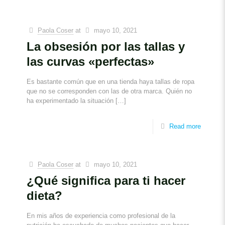
Paola Coser
at
mayo 10, 2021
La obsesión por las tallas y
las curvas «perfectas»
Es bastante común que en una tienda haya tallas de ropa
que no se corresponden con las de otra marca. Quién no
ha experimentado la situación
[…]
Read more
Paola Coser
at
mayo 10, 2021
¿Qué significa para ti hacer
dieta?
En mis años de experiencia como profesional de la