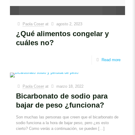
Paola Coser
at
agosto 2, 2023
¿Qué alimentos congelar y
cuáles no?
Read more
Paola Coser
at
marzo 18, 2022
Bicarbonato de sodio para
bajar de peso ¿funciona?
Son muchas las personas que creen que el bicarbonato de
sodio funciona a la hora de bajar peso, pero ¿es esto
cierto? Como verás a continuación, se pueden
[…]