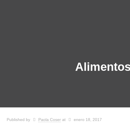
Alimentos
Published by
Paola Coser
at
enero 18, 2017