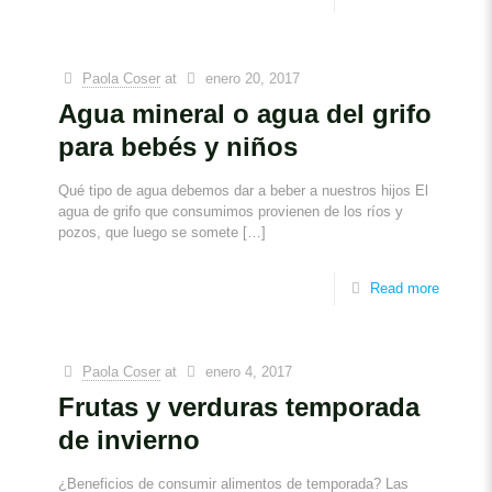
Paola Coser
at
enero 20, 2017
Agua mineral o agua del grifo
para bebés y niños
Qué tipo de agua debemos dar a beber a nuestros hijos El
agua de grifo que consumimos provienen de los ríos y
pozos, que luego se somete
[…]
Read more
Paola Coser
at
enero 4, 2017
Frutas y verduras temporada
de invierno
¿Beneficios de consumir alimentos de temporada? Las