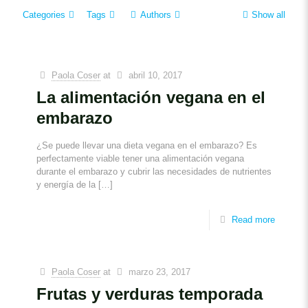
Categories
Tags
Authors
Show all
Paola Coser
at
abril 10, 2017
La alimentación vegana en el
embarazo
¿Se puede llevar una dieta vegana en el embarazo? Es
perfectamente viable tener una alimentación vegana
durante el embarazo y cubrir las necesidades de nutrientes
y energía de la
[…]
Read more
Paola Coser
at
marzo 23, 2017
Frutas y verduras temporada