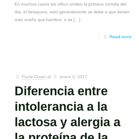
En muchos casos los niños omiten la primera comida del
día, el desayuno, esto generalmente se debe a que tienen
más sueño que hambre, o se
[…]
Read more
Paola Coser
at
enero 5, 2017
Diferencia entre
intolerancia a la
lactosa y alergia a
la proteína de la