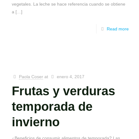
vegetales. La leche se hace referencia cuando se obtiene
a
[…]
Read more
Paola Coser
at
enero 4, 2017
Frutas y verduras
temporada de
invierno
¿Beneficios de consumir alimentos de temporada? Las