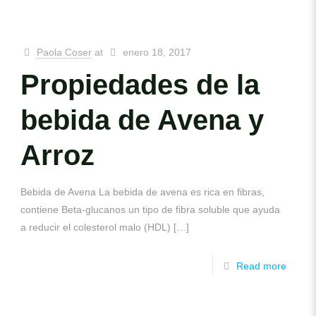
Paola Coser
at
enero 18, 2017
Propiedades de la
bebida de Avena y
Arroz
Bebida de Avena La bebida de avena es rica en fibras,
contiene Beta-glucanos un tipo de fibra soluble que ayuda
a reducir el colesterol malo (HDL)
[…]
Read more