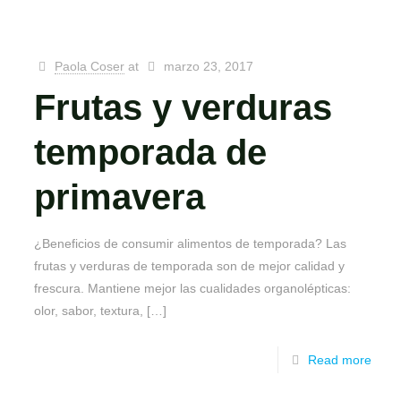
Paola Coser
at
marzo 23, 2017
Frutas y verduras
temporada de
primavera
¿Beneficios de consumir alimentos de temporada? Las
frutas y verduras de temporada son de mejor calidad y
frescura. Mantiene mejor las cualidades organolépticas:
olor, sabor, textura,
[…]
Read more