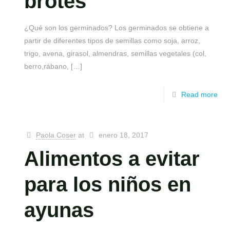
brotes
¿Qué son los germinados? Los germinados se obtiene a
partir de diferentes tipos de semillas como soja, arroz,
trigo, avena, girasol, almendras, semillas vegetales (col,
berro,rábano,
[…]
Read more
Paola Coser
at
enero 18, 2017
Alimentos a evitar
para los niños en
ayunas