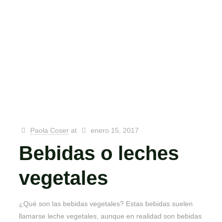
Paola Coser
at
enero 15, 2017
Bebidas o leches
vegetales
¿Qué son las bebidas vegetales? Estas bebidas suelen
llamarse leche vegetales, aunque en realidad son bebidas